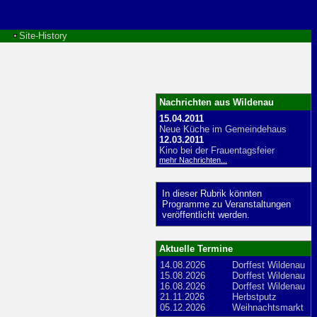
Site-History
Nachrichten aus Wildenau
15.04.2011
Neue Küche im Gemeindehaus
12.03.2011
Kino bei der Frauentagsfeier
mehr Nachrichten...
In dieser Rubrik könnten
Programme zu Veranstaltungen
veröffentlicht werden.
Aktuelle Termine
14.08.2026
Dorffest Wildenau
15.08.2026
Dorffest Wildenau
16.08.2026
Dorffest Wildenau
21.11.2026
Herbstputz
05.12.2026
Weihnachtsmarkt