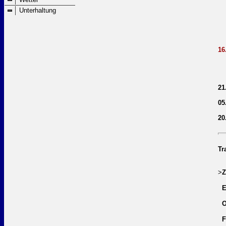
1
Unterhaltung
1
1
1
2
16
1
21
05
20
Tr
>
Z
E
O
F