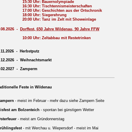
5:30 Uhr: Bauernolympiade
6:30 Uhr: Tischtennismeisterschaften
7:00 Uhr: Geschichten aus der Ortschronik
8:00 Uhr: Siegerehrung
0:00 Uhr: Tanz im Zelt mit Showeinlage
.08.2026 -
Dorffest, 650 Jahre Wildenau, 90 Jahre FFW
0:00 Uhr: Zeltabbau mit Restetrinken
.11.2026 - Herbstputz
.12.2026 - Weihnachtsmarkt
.02.2027 - Zamperm
aditionelle Feste in Wildenau
ampern
- meist im Februar - mehr dazu siehe Zampern Seite
isfest am Bolzenteich
- spontan bei günstigem Wetter
sterfeuer
- meist am Gründonnerstag
rühlingsfest
- mit Werchau u. Wiepersdorf - meist im Mai