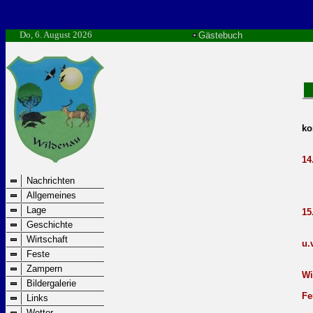
Do, 6. August 2026
Gästebuch
ko
14
Nachrichten
1
2
Allgemeines
Lage
15
Geschichte
1
Wirtschaft
u.
Feste
1
1
Zampern
Wi
Bildergalerie
1
Fe
Links
1
Wetter